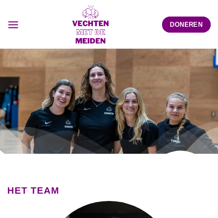
Ga
naar
DONEREN
inhoud
HET TEAM